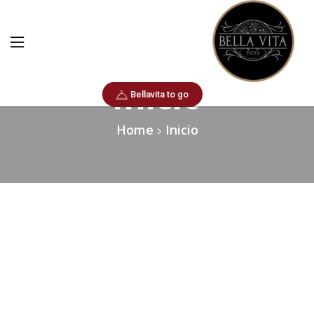
Inicio
Bellavita to go
Home
Inicio
Intrépido.